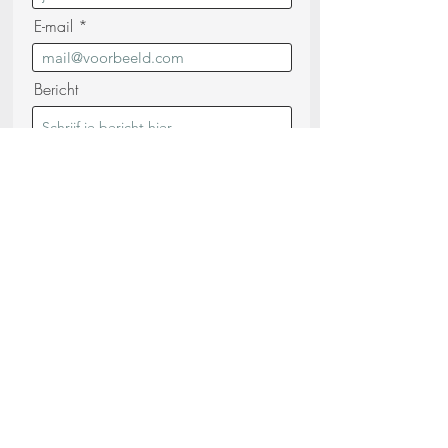
E-mail
Bericht
Ik bevestig dat ik de
Privacybeleid
(lezen)
Verstuur uw verzoek
Deel