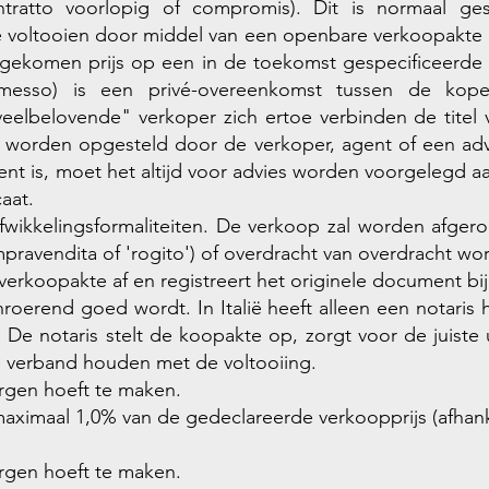
ntratto voorlopig of compromis). Dit is normaal ge
voltooien door middel van een openbare verkoopakte di
gekomen prijs op een in de toekomst gespecificeerde 
messo) is een privé-overeenkomst tussen de kope
eelbelovende" verkoper zich ertoe verbinden de titel
worden opgesteld door de verkoper, agent of een adv
ent is, moet het altijd voor advies worden voorgelegd 
aat.
afwikkelingsformaliteiten. De verkoop zal worden afge
compravendita of 'rogito') of overdracht van overdracht w
erkoopakte af en registreert het originele document bi
nroerend goed wordt. In Italië heeft alleen een notari
De notaris stelt de koopakte op, zorgt voor de juiste u
die verband houden met de voltooiing.
orgen hoeft te maken.
ximaal 1,0% van de gedeclareerde verkoopprijs (afhanke
orgen hoeft te maken.