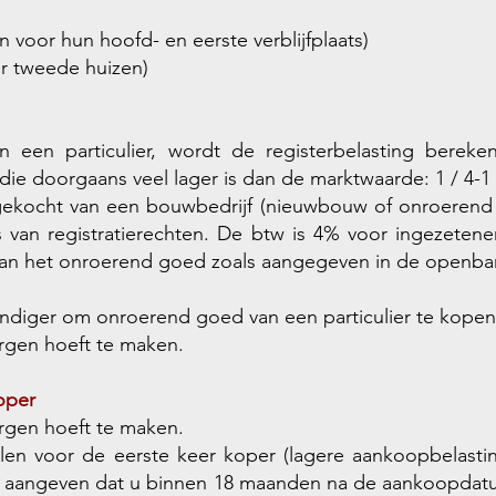
n voor hun hoofd- en eerste verblijfplaats)
or tweede huizen)
 een particulier, wordt de registerbelasting bereke
die doorgaans veel lager is dan de marktwaarde: 1 / 4-1 /
ekocht van een bouwbedrijf (nieuwbouw of onroerend 
ats van registratierechten. De btw is 4% voor ingezete
an het onroerend goed zoals aangegeven in de openbar
el handiger om onroerend goed van een particulier te kopen
orgen hoeft te maken.
oper
orgen hoeft te maken.
en voor de eerste keer koper (lagere aankoopbelastin
t aangeven dat u binnen 18 maanden na de aankoopdatum 