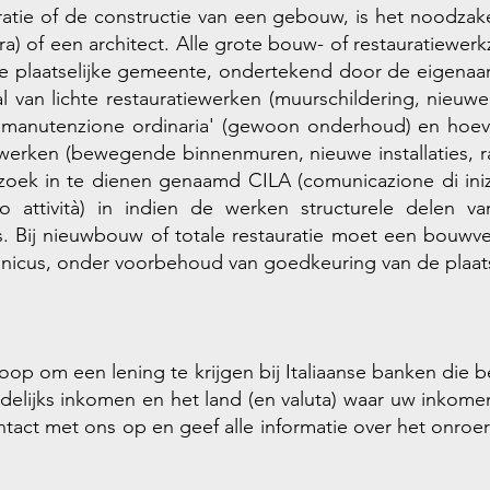
tie of de constructie van een gebouw, is het noodzake
) of een architect. Alle grote bouw- of restauratiewer
 de plaatselijke gemeente, ondertekend door de eigena
l van lichte restauratiewerken (muurschildering, nieuw
'manutenzione ordinaria' (gewoon onderhoud) en hoev
werken (bewegende binnenmuren, nieuwe installaties, ra
rzoek in te dienen genaamd CILA (comunicazione di iniz
izio attività) in indien de werken structurele delen
 Bij nieuwbouw of totale restauratie moet een bouwve
nicus, onder voorbehoud van goedkeuring van de plaat
op om een ​​lening te krijgen bij Italiaanse banken die
ndelijks inkomen en het land (en valuta) waar uw inkom
tact met ons op en geef alle informatie over het onroe