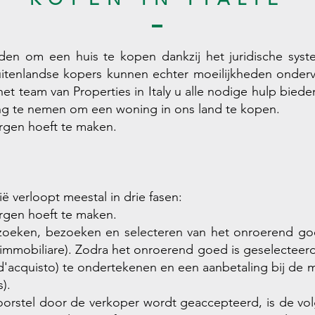
anden om een ​​huis te kopen dankzij het juridische sys
itenlandse kopers kunnen echter moeilijkheden onderv
et team van Properties in Italy u alle nodige hulp bie
ing te nemen om een ​​woning in ons land te kopen.
orgen hoeft te maken.
ë verloopt meestal in drie fasen:
orgen hoeft te maken.
et zoeken, bezoeken en selecteren van het onroerend g
immobiliare). Zodra het onroerend goed is geselecteer
d'acquisto) te ondertekenen en een aanbetaling bij de m
).
oorstel door de verkoper wordt geaccepteerd, is de v