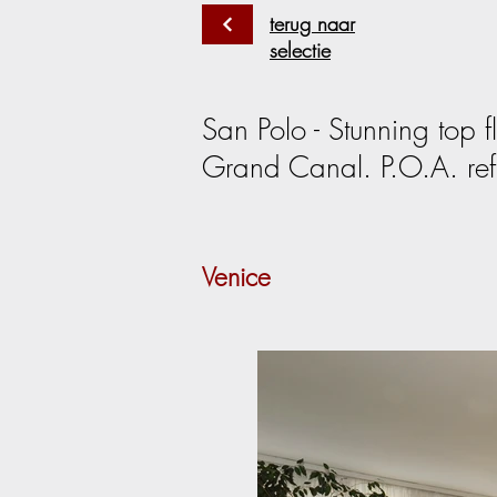
terug naar
selectie
San Polo - Stunning top 
Grand Canal. P.O.A. re
Venice