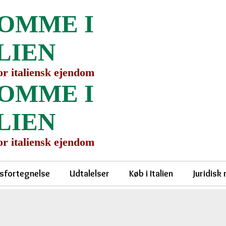
OMME I
LIEN
for italiensk ejendom
OMME I
LIEN
for italiensk ejendom
sfortegnelse
Udtalelser
Køb i Italien
Juridisk