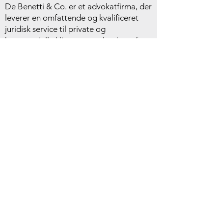
De Benetti & Co. er et advokatfirma, der
leverer en omfattende og kvalificeret
juridisk service til private og
kommercielle klienter, som har brug for
juridisk rådgivning og assistance i Italien,
og som dækker alle områder af italiensk
lov.
KONTAKT OS
Ejendomme i Italien di Andrea Redivo Zaglia | Via
del Santo
45 - 35123
Padova - ITALIEN
tlf.: ++39
349 4520481
- fax: ++
39 049 655408
e-mail: info@propertiesinitaly.net - PEC:
andrearedivozaglia@pec.it
P.IVA (moms. Reg.):
04106270285
- Numero REA:
PD - 362490