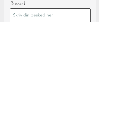
Besked
Jeg bekræfter, at jeg har læst og forstået
Privatlivspolitik (læs)
Send din anmodning
Del