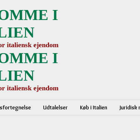
OMME I
LIEN
for italiensk ejendom
OMME I
LIEN
for italiensk ejendom
sfortegnelse
Udtalelser
Køb i Italien
Juridisk