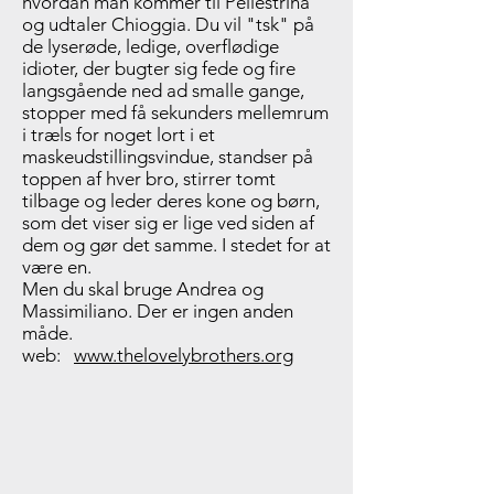
hvordan man kommer til Pellestrina
og udtaler Chioggia. Du vil "tsk" på
de lyserøde, ledige, overflødige
idioter, der bugter sig fede og fire
langsgående ned ad smalle gange,
stopper med få sekunders mellemrum
i træls for noget lort i et
maskeudstillingsvindue, standser på
toppen af hver bro, stirrer tomt
tilbage og leder deres kone og børn,
som det viser sig er lige ved siden af
dem og gør det samme. I stedet for at
være en.
Men du skal bruge Andrea og
Massimiliano. Der er ingen anden
måde.
web:
www.thelovelybrothers.org