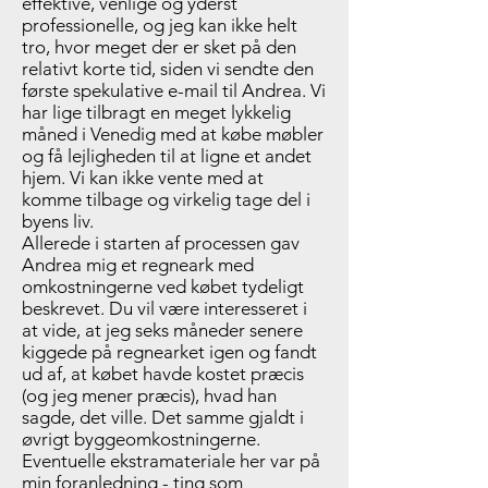
effektive, venlige og yderst
professionelle, og jeg kan ikke helt
tro, hvor meget der er sket på den
relativt korte tid, siden vi sendte den
første spekulative e-mail til Andrea. Vi
har lige tilbragt en meget lykkelig
måned i Venedig med at købe møbler
og få lejligheden til at ligne et andet
hjem. Vi kan ikke vente med at
komme tilbage og virkelig tage del i
byens liv.
Allerede i starten af processen gav
Andrea mig et regneark med
omkostningerne ved købet tydeligt
beskrevet. Du vil være interesseret i
at vide, at jeg seks måneder senere
kiggede på regnearket igen og fandt
ud af, at købet havde kostet præcis
(og jeg mener præcis), hvad han
sagde, det ville. Det samme gjaldt i
øvrigt byggeomkostningerne.
Eventuelle ekstramateriale her var på
min foranledning - ting som