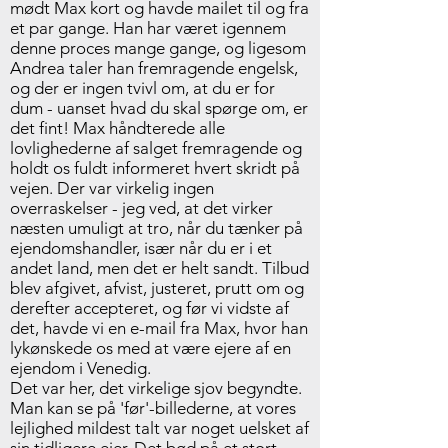
mødt Max kort og havde mailet til og fra
et par gange. Han har været igennem
denne proces mange gange, og ligesom
Andrea taler han fremragende engelsk,
og der er ingen tvivl om, at du er for
dum - uanset hvad du skal spørge om, er
det fint! Max håndterede alle
lovlighederne af salget fremragende og
holdt os fuldt informeret hvert skridt på
vejen. Der var virkelig ingen
overraskelser - jeg ved, at det virker
næsten umuligt at tro, når du tænker på
ejendomshandler, især når du er i et
andet land, men det er helt sandt. Tilbud
blev afgivet, afvist, justeret, prutt om og
derefter accepteret, og før vi vidste af
det, havde vi en e-mail fra Max, hvor han
lykønskede os med at være ejere af en
ejendom i Venedig.
Det var her, det virkelige sjov begyndte.
Man kan se på 'før'-billederne, at vores
lejlighed mildest talt var noget uelsket af