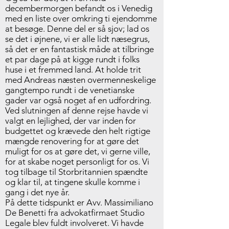
decembermorgen befandt os i Venedig
med en liste over omkring ti ejendomme
at besøge. Denne del er så sjov; lad os
se det i øjnene, vi er alle lidt næsegrus,
så det er en fantastisk måde at tilbringe
et par dage på at kigge rundt i folks
huse i et fremmed land. At holde trit
med Andreas næsten overmenneskelige
gangtempo rundt i de venetianske
gader var også noget af en udfordring.
Ved slutningen af denne rejse havde vi
valgt en lejlighed, der var inden for
budgettet og krævede den helt rigtige
mængde renovering for at gøre det
muligt for os at gøre det, vi gerne ville,
for at skabe noget personligt for os. Vi
tog tilbage til Storbritannien spændte
og klar til, at tingene skulle komme i
gang i det nye år.
På dette tidspunkt er Avv. Massimiliano
De Benetti fra advokatfirmaet Studio
Legale blev fuldt involveret. Vi havde