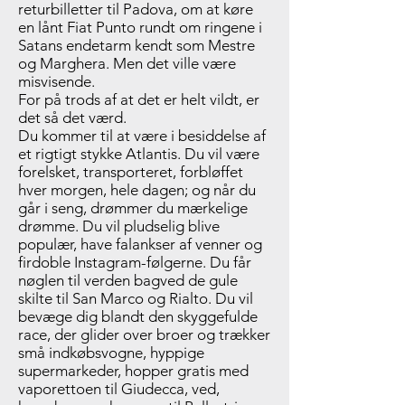
returbilletter til Padova, om at køre
en lånt Fiat Punto rundt om ringene i
Satans endetarm kendt som Mestre
og Marghera. Men det ville være
misvisende.
For på trods af at det er helt vildt, er
det så det værd.
Du kommer til at være i besiddelse af
et rigtigt stykke Atlantis. Du vil være
forelsket, transporteret, forbløffet
hver morgen, hele dagen; og når du
går i seng, drømmer du mærkelige
drømme. Du vil pludselig blive
populær, have falankser af venner og
firdoble Instagram-følgerne. Du får
nøglen til verden bagved de gule
skilte til San Marco og Rialto. Du vil
bevæge dig blandt den skyggefulde
race, der glider over broer og trækker
små indkøbsvogne, hyppige
supermarkeder, hopper gratis med
vaporettoen til Giudecca, ved,