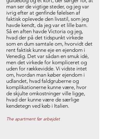
guidebog og et kort, der sørger for, at
man ser de vigtige steder, og jeg var
ivrig efter at genfinde følelsen af
faktisk oplevede den livsstil, som jeg
havde kendt, da jeg var et lille barn.
Så en aften havde Victoria og jeg,
hvad der på det tidspunkt virkede
som en dum samtale om, hvorvidt det
rent faktisk kunne eje en ejendom i
Venedig. Det var sådan en smuk idé,
men det virkede for kompliceret og
uden for rækkevidde. Vi vidste intet
om, hvordan man køber ejendom i
udlandet, hvad faldgruberne og
komplikationerne kunne være, hvor
de skjulte omkostninger ville ligge,
hvad der kunne være de særlige
kendetegn ved køb i Italien.
The apartment før arbejdet