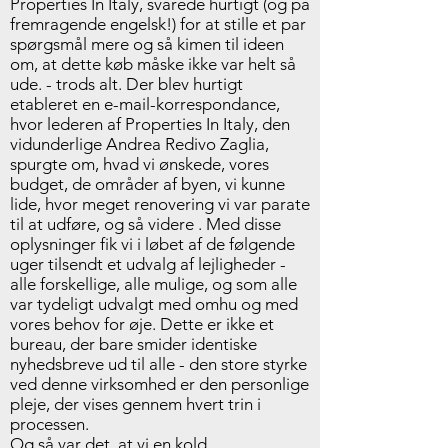
Properties In Italy, svarede hurtigt (og på
fremragende engelsk!) for at stille et par
spørgsmål mere og så kimen til ideen
om, at dette køb måske ikke var helt så
ude. - trods alt. Der blev hurtigt
etableret en e-mail-korrespondance,
hvor lederen af Properties In Italy, den
vidunderlige Andrea Redivo Zaglia,
spurgte om, hvad vi ønskede, vores
budget, de områder af byen, vi kunne
lide, hvor meget renovering vi var parate
til at udføre, og så videre . Med disse
oplysninger fik vi i løbet af de følgende
uger tilsendt et udvalg af lejligheder -
alle forskellige, alle mulige, og som alle
var tydeligt udvalgt med omhu og med
vores behov for øje. Dette er ikke et
bureau, der bare smider identiske
nyhedsbreve ud til alle - den store styrke
ved denne virksomhed er den personlige
pleje, der vises gennem hvert trin i
processen.
Og så var det, at vi en kold