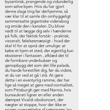
byzantinsk, prangende og vidunderlig
som selve byen. Hvis du har gjort
denne slags ting før derhjemme, så
vær klar til at samle din omhyggeligt
sammensatte gigantiske vidensbog
og smide den i kanalen. Du bliver
nødt til at lægge dig selv i hænderne
på folk, der faktisk forstår - praktisk,
visceralt, følelsesmæssigt - hvad der
skal til for at opnå det umulige: at
købe et hjem et sted, der egentlig kun
eksisterer i fantasien , afklæd det til
de formbare underbukser og
genopbygg det som det lille palads,
du havde forestillet dig, før du vidste,
at du var ved at gå i stå. At gøre
dette i en eventyrlig ramme, der har
lige så meget at gøre med normalitet,
som Pittsburgh gør med Narnia, hvis
bureaukrati ligner en eller anden
dæmpet Vivaldi obokoncert, der
nægter at stoppe, hvor der ikke er
nogen oversættelse af sætningen 'no