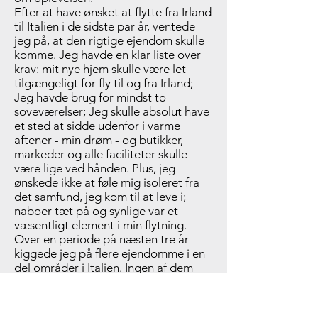
Efter at have ønsket at flytte fra Irland
til Italien i de sidste par år, ventede
jeg på, at den rigtige ejendom skulle
komme. Jeg havde en klar liste over
krav: mit nye hjem skulle være let
tilgængeligt for fly til og fra Irland;
Jeg havde brug for mindst to
soveværelser; Jeg skulle absolut have
et sted at sidde udenfor i varme
aftener - min drøm - og butikker,
markeder og alle faciliteter skulle
være lige ved hånden. Plus, jeg
ønskede ikke at føle mig isoleret fra
det samfund, jeg kom til at leve i;
naboer tæt på og synlige var et
væsentligt element i min flytning.
Over en periode på næsten tre år
kiggede jeg på flere ejendomme i en
del områder i Italien. Ingen af dem
formåede helt at sætte kryds ved nok
kasser til, at jeg kunne overveje at
købe. Af utallige årsager vidste jeg, at