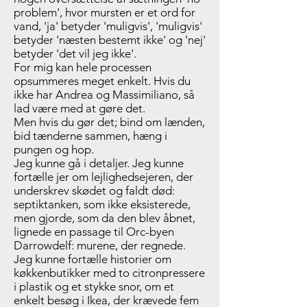
problem', hvor mursten er et ord for
vand, 'ja' betyder 'muligvis', 'muligvis'
betyder 'næsten bestemt ikke' og 'nej'
betyder 'det vil jeg ikke'.
For mig kan hele processen
opsummeres meget enkelt. Hvis du
ikke har Andrea og Massimiliano, så
lad være med at gøre det.
Men hvis du gør det; bind om lænden,
bid tænderne sammen, hæng i
pungen og hop.
Jeg kunne gå i detaljer. Jeg kunne
fortælle jer om lejlighedsejeren, der
underskrev skødet og faldt død:
septiktanken, som ikke eksisterede,
men gjorde, som da den blev åbnet,
lignede en passage til Orc-byen
Darrowdelf: murene, der regnede.
Jeg kunne fortælle historier om
køkkenbutikker med to citronpressere
i plastik og et stykke snor, om et
enkelt besøg i Ikea, der krævede fem