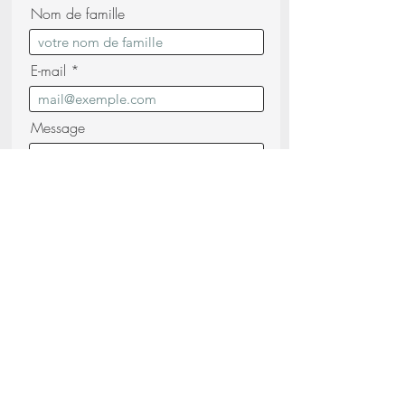
Nom de famille
E-mail
Message
Je confirme avoir lu et compris les
Politique de confidentialité (lire)
Envoyez votre demande