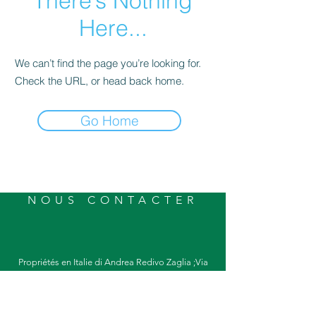
There’s Nothing
Here...
We can’t find the page you’re looking for.
Check the URL, or head back home.
Go Home
NOUS CONTACTER
Propriétés en Italie di Andrea Redivo Zaglia ;Via
del Santo
45 - 35123
Padoue - ITALIE
tél. : ++39
349 4520481
- fax : ++
39 049 655408
email: info@propertiesinitaly.net - PEC:
andrearedivozaglia@pec.it